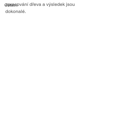
zpracování dřeva a výsledek jsou 
Ostatní
dokonalé.