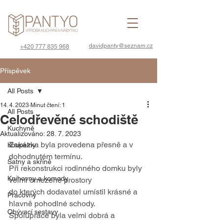
davidpanty@seznam.cz
+420 777 835 968
Příspěvek
All Posts
14. 4. 2023
Minut čtení: 1
All Posts
Celodřevěné schodiště
Kuchyně
Aktualizováno:
28. 7. 2023
Zakázka byla provedena přesně a v 
Koupelny
dohodnutém termínu.
Šatny a skříně
Při rekonstrukci rodinného domku byly 
Knihovny a komody
velmi omezené prostory
do kterých dodavatel umístil krásné a 
Pracovny
hlavně pohodlné schody.
Obývací sestavy
Spolupráce byla velmi dobrá a 