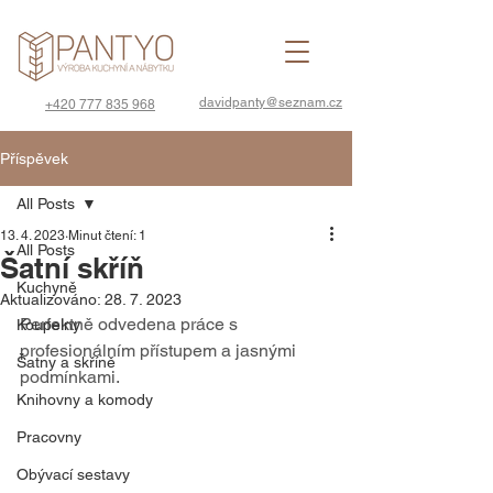
davidpanty@seznam.cz
+420 777 835 968
Příspěvek
All Posts
13. 4. 2023
Minut čtení: 1
All Posts
Šatní skříň
Kuchyně
Aktualizováno:
28. 7. 2023
Perfektně odvedena práce s 
Koupelny
profesionálním přístupem a jasnými 
Šatny a skříně
podmínkami.
Knihovny a komody
Pracovny
Obývací sestavy