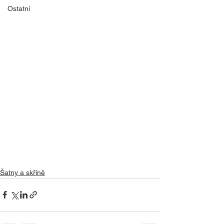
Ostatní
Šatny a skříně